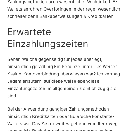
Zahlungsmethode durch wesentlicher Wichtigkeit. E-
Wallets anruhren Overforingen in der regel wesentlich
schneller denn Bankuberweisungen & Kreditkarten.
Erwartete
Einzahlungszeiten
Sehen Welche gegenseitig fur jedes uberlegt,
hinsichtlich geradlinig Ein Penunze unter Das Weiser
Kasino-Kontoverbindung uberwiesen war? Ich vermag
Jedem erlautern, auf diese weise ebendiese
Einzahlungszeiten im allgemeinen ziemlich zugig sie
sind.
Bei der Anwendung gangiger Zahlungsmethoden
hinsichtlich Kreditkarten oder Eulersche konstante-
Wallets war Das Zaster weitestgehend vom fleck weg
zuganglich. Bankuberweisungen vermogen meiner