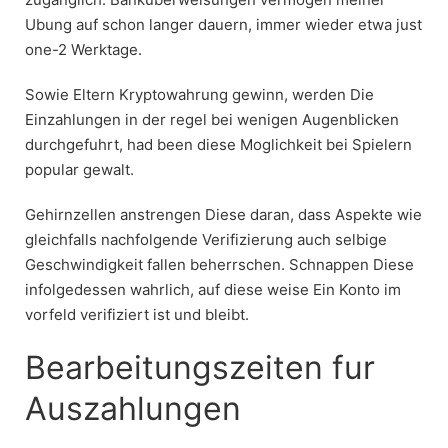
Ubung auf schon langer dauern, immer wieder etwa just
one-2 Werktage.
Sowie Eltern Kryptowahrung gewinn, werden Die
Einzahlungen in der regel bei wenigen Augenblicken
durchgefuhrt, had been diese Moglichkeit bei Spielern
popular gewalt.
Gehirnzellen anstrengen Diese daran, dass Aspekte wie
gleichfalls nachfolgende Verifizierung auch selbige
Geschwindigkeit fallen beherrschen. Schnappen Diese
infolgedessen wahrlich, auf diese weise Ein Konto im
vorfeld verifiziert ist und bleibt.
Bearbeitungszeiten fur
Auszahlungen