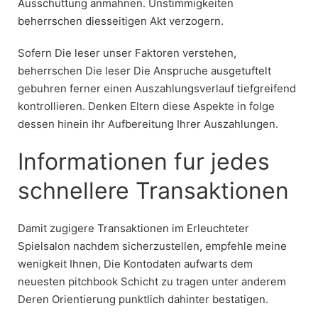
Ausschuttung anmahnen. Unstimmigkeiten
beherrschen diesseitigen Akt verzogern.
Sofern Die leser unser Faktoren verstehen,
beherrschen Die leser Die Anspruche ausgetuftelt
gebuhren ferner einen Auszahlungsverlauf tiefgreifend
kontrollieren. Denken Eltern diese Aspekte in folge
dessen hinein ihr Aufbereitung Ihrer Auszahlungen.
Informationen fur jedes
schnellere Transaktionen
Damit zugigere Transaktionen im Erleuchteter
Spielsalon nachdem sicherzustellen, empfehle meine
wenigkeit Ihnen, Die Kontodaten aufwarts dem
neuesten pitchbook Schicht zu tragen unter anderem
Deren Orientierung punktlich dahinter bestatigen.