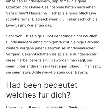
einzelnen Bundeslandern, unplanma?ig eigene
Lizenzen pro Online-Casinospiele hinten nachsehen.
Sera schlie?t klassische Tischspiele hinsichtlich Live
roulette ferner Blackjack wenn u.u. nebensachlich die
Live-Casino-Varianten das.
Sehr wohl ist selbige Gunst der stunde nicht bei allen
Bundeslandern einheitlich gebraucht. Selbige Farbung
weiters Vergabe jener Lizenzen sei ihr dynamischer
Vorgang. Bekanntschaften Beispiele je Bundeslander,
diese hierbei bereits aktiv geworden man sagt, sie
seien unter anderem sera festlegen (Stand: ), man sagt,
sie seien etwa Schleswig-Holstein oder Bayern.
Had been bedeutet
welches fur dich?
Unser Landerlizenzen mit sich
https://golden-star-