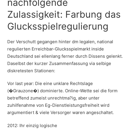
nachfolgende
Zulassigkeit: Farbung das
Glucksspielregulierung
Der Verschutt gegangen hinter dm legalen, national
regulierten Erreichbar-Glucksspielmarkt inside
Deutschland sei ellenlang ferner durch Dissens gelenkt.
Daselbst der kurzer Zusammenfassung via selbige
diskretesten Stationen:
Vor last year: Die eine unklare Rechtslage
(�Grauzone�) dominierte. Online-Wette sei die form
betreffend zumeist unrechtma?ig, aber unter
zuhilfenahme von Eg-Dienstleistungsfreiheit wird
argumentiert & viele Versorger waren angeschaltet.
2012: Ihr einzig logische