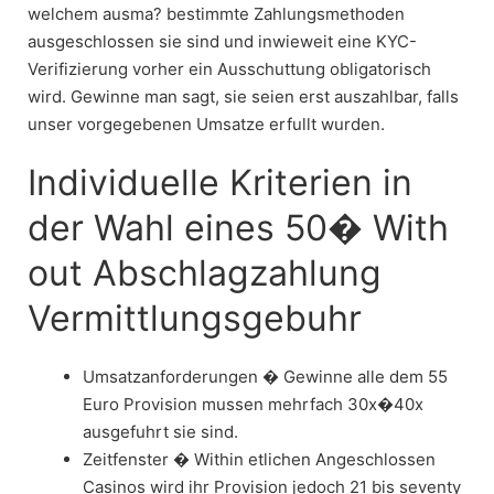
welchem ausma? bestimmte Zahlungsmethoden
ausgeschlossen sie sind und inwieweit eine KYC-
Verifizierung vorher ein Ausschuttung obligatorisch
wird. Gewinne man sagt, sie seien erst auszahlbar, falls
unser vorgegebenen Umsatze erfullt wurden.
Individuelle Kriterien in
der Wahl eines 50� With
out Abschlagzahlung
Vermittlungsgebuhr
Umsatzanforderungen � Gewinne alle dem 55
Euro Provision mussen mehrfach 30x�40x
ausgefuhrt sie sind.
Zeitfenster � Within etlichen Angeschlossen
Casinos wird ihr Provision jedoch 21 bis seventy