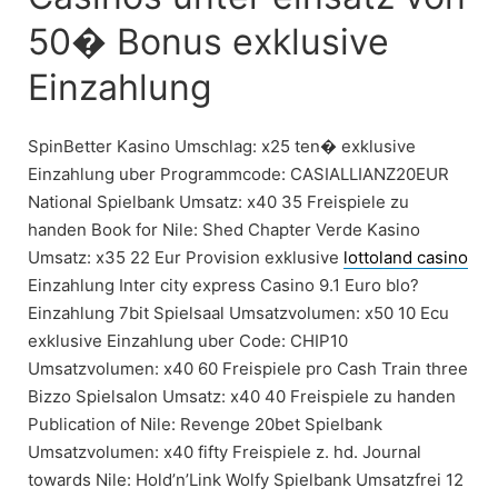
50� Bonus exklusive
Einzahlung
SpinBetter Kasino Umschlag: x25 ten� exklusive
Einzahlung uber Programmcode: CASIALLIANZ20EUR
National Spielbank Umsatz: x40 35 Freispiele zu
handen Book for Nile: Shed Chapter Verde Kasino
Umsatz: x35 22 Eur Provision exklusive
lottoland casino
Einzahlung Inter city express Casino 9.1 Euro blo?
Einzahlung 7bit Spielsaal Umsatzvolumen: x50 10 Ecu
exklusive Einzahlung uber Code: CHIP10
Umsatzvolumen: x40 60 Freispiele pro Cash Train three
Bizzo Spielsalon Umsatz: x40 40 Freispiele zu handen
Publication of Nile: Revenge 20bet Spielbank
Umsatzvolumen: x40 fifty Freispiele z. hd. Journal
towards Nile: Hold’n’Link Wolfy Spielbank Umsatzfrei 12