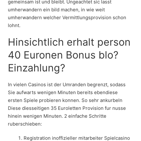
gemeinsam ist und bleibt. Ungeachtet sic lasst
umherwandern ein bild machen, in wie weit
umherwandern welcher Vermittlungsprovision schon
lohnt.
Hinsichtlich erhalt person
40 Euronen Bonus blo?
Einzahlung?
In vielen Casinos ist der Umranden begrenzt, sodass
Sie aufwarts wenigen Minuten bereits ebendiese
ersten Spiele probieren konnen. So sehr ankurbeln
Diese diesseitigen 35 Euroletten Provision fur nusse
hinein wenigen Minuten. 2 einfache Schritte
ruberschieben:
Registration inoffizieller mitarbeiter Spielcasino