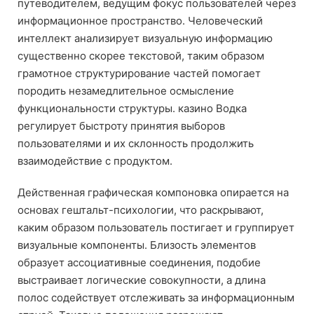
путеводителем, ведущим фокус пользователей через
информационное пространство. Человеческий
интеллект анализирует визуальную информацию
существенно скорее текстовой, таким образом
грамотное структурирование частей помогает
породить незамедлительное осмысление
функциональности структуры. казино Водка
регулирует быстроту принятия выборов
пользователями и их склонность продолжить
взаимодействие с продуктом.
Действенная графическая компоновка опирается на
основах гештальт-психологии, что раскрывают,
каким образом пользователь постигает и группирует
визуальные компоненты. Близость элементов
образует ассоциативные соединения, подобие
выстраивает логические совокупности, а длина
полос содействует отслеживать за информационным