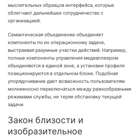
мыслительных образцов интерфейса, которые
облегчают дальнейшее сотрудничество с
организацией.
Семантическая объединение объединяет
компоненты по их операционному задаче,
выстраивая разумные участки действий. Например,
полные компоненты управления медиаплеером
объединяются в единой зоне, а установки профиля
позиционируются в отдельном блоке. Подобная
упорядочивание дает возможность пользователям
молниеносно переключаться между разнообразными
режимами службы, не теряя обстановку текущей
задачи.
Закон близости и
изобразительное