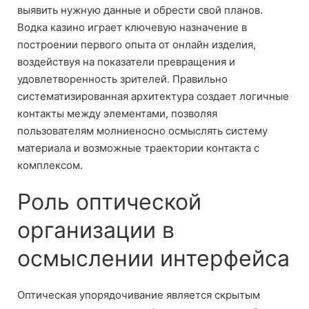
выявить нужную данные и обрести свой планов.
Водка казино играет ключевую назначение в
построении первого опыта от онлайн изделия,
воздействуя на показатели превращения и
удовлетворенность зрителей. Правильно
систематизированная архитектура создает логичные
контакты между элементами, позволяя
пользователям молниеносно осмыслять систему
материала и возможные траектории контакта с
комплексом.
Роль оптической
организации в
осмыслении интерфейса
Оптическая упорядочивание является скрытым