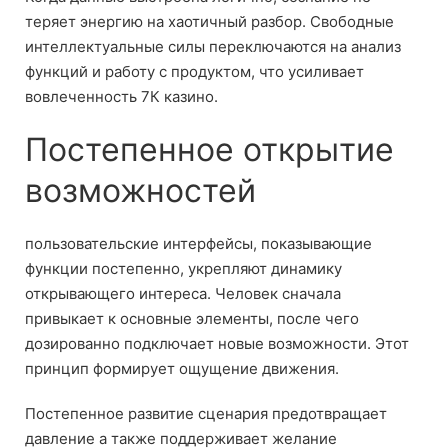
теряет энергию на хаотичный разбор. Свободные
интеллектуальные силы переключаются на анализ
функций и работу с продуктом, что усиливает
вовлеченность 7К казино.
Постепенное открытие
возможностей
пользовательские интерфейсы, показывающие
функции постепенно, укрепляют динамику
открывающего интереса. Человек сначала
привыкает к основные элементы, после чего
дозированно подключает новые возможности. Этот
принцип формирует ощущение движения.
Постепенное развитие сценария предотвращает
давление а также поддерживает желание