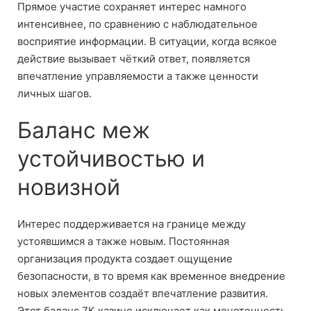
Прямое участие сохраняет интерес намного
интенсивнее, по сравнению с наблюдательное
восприятие информации. В ситуации, когда всякое
действие вызывает чёткий ответ, появляется
впечатление управляемости а также ценности
личных шагов.
Баланс меж
устойчивостью и
новизной
Интерес поддерживается на границе между
устоявшимся а также новым. Постоянная
организация продукта создает ощущение
безопасности, в то время как временное внедрение
новых элементов создаёт впечатление развития.
Этот баланс 7К казино исключает как монотонность,