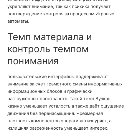
укрепляют внимание, так как психика получает
подтверждение контроля за процессом Игровые
автоматы.
Темп материала и
контроль темпом
понимания
пользовательские интерфейсы поддерживают
внимание за счет грамотного смены информативных
информационных блоков и графически
разгруженных пространств. Такой темп Вулкан
казино уменьшает усталость а также даёт ощущение
движения без перенасыщения. Чрезмерная
плотность компонентов оперативно изнуряет, а
излишняя разреженность уменьшает интерес.