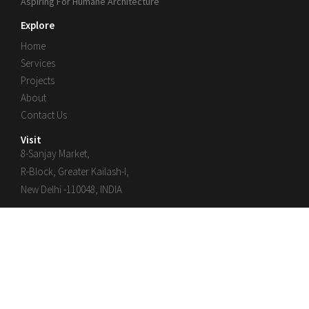
Aspiring For Humane Architecture
Explore
Home
Services
Projects
About
Contact Us
Visit
8-Sanjay Market,
R-Block, Greater Kailash-I,
New Delhi -110048, INDIA