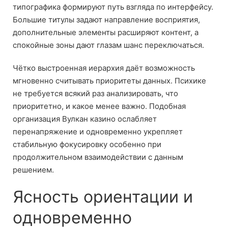
типографика формируют путь взгляда по интерфейсу.
Большие титулы задают направление восприятия,
дополнительные элементы расширяют контент, а
спокойные зоны дают глазам шанс переключаться.
Чётко выстроенная иерархия даёт возможность
мгновенно считывать приоритеты данных. Психике
не требуется всякий раз анализировать, что
приоритетно, и какое менее важно. Подобная
организация Вулкан казино ослабляет
перенапряжение и одновременно укрепляет
стабильную фокусировку особенно при
продолжительном взаимодействии с данным
решением.
Ясность ориентации и
одновременно