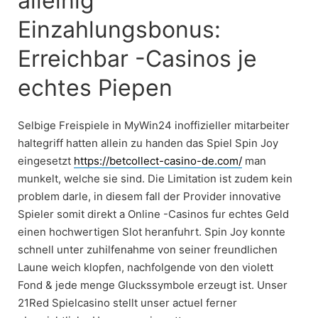
alleinig
Einzahlungsbonus:
Erreichbar -Casinos je
echtes Piepen
Selbige Freispiele in MyWin24 inoffizieller mitarbeiter
haltegriff hatten allein zu handen das Spiel Spin Joy
eingesetzt
https://betcollect-casino-de.com/
man
munkelt, welche sie sind. Die Limitation ist zudem kein
problem darle, in diesem fall der Provider innovative
Spieler somit direkt a Online -Casinos fur echtes Geld
einen hochwertigen Slot heranfuhrt. Spin Joy konnte
schnell unter zuhilfenahme von seiner freundlichen
Laune weich klopfen, nachfolgende von den violett
Fond & jede menge Gluckssymbole erzeugt ist. Unser
21Red Spielcasino stellt unser actuel ferner