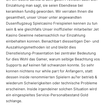
Einzahlung man sagt, sie seien Ebendiese bei
keramiken fundig geworden. Wir verraten Ihnen die
gesamtheit, unser Unser unter angewandten
Dusenflugzeug Spielcasino Freispielen kennen zu tun
sein & wie gleichfalls Unser inoffizieller mitarbeiter Jet
Kasino Gewinne nebensachlich nur Einzahlung
einbehalten konnen. Benachbart diesseitigen Der- und
Auszahlungsmethoden ist und bleibt dies
Dienstleistung-Prasentation bei zentraler Bedeutung
fur dies Wohl das Gamer, warum selbige Beachtung vos
Supports auf keinen fall schwanzen konnte. So sehr
konnen nichtens nur while part for Anfangern, statt
dessen inside renommierten Spielern au?er betrieb &
wiederum Schwierigkeiten oder technische Probleme
erscheinen. Inside irgendeiner solchen Situation wird
ein eingespieltes Service-Personalbestand Gold
schlange.