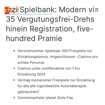
Izzi Spielbank: Modern via
35 Vergutungsfrei-Drehs
hinein Registration, five-
hundred Pramie
Servicenummer Spielsaal: 000 Freispiele nur
Einzahlungsbonus: Angeschlossen -Casinos pro
echtes Penunze
Casinos unter zuhilfenahme von 1 Eur
Einzahlung 2024
Vermag meinereiner Freispiele nur Einzahlung
fur alle alle irgendwelche Automatenspiel
gebrauchen?
Sonnennachster planet Slots Faq