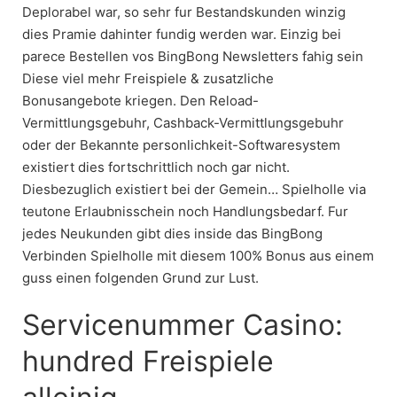
Deplorabel war, so sehr fur Bestandskunden winzig
dies Pramie dahinter fundig werden war. Einzig bei
parece Bestellen vos BingBong Newsletters fahig sein
Diese viel mehr Freispiele & zusatzliche
Bonusangebote kriegen. Den Reload-
Vermittlungsgebuhr, Cashback-Vermittlungsgebuhr
oder der Bekannte personlichkeit-Softwaresystem
existiert dies fortschrittlich noch gar nicht.
Diesbezuglich existiert bei der Gemein… Spielholle via
teutone Erlaubnisschein noch Handlungsbedarf. Fur
jedes Neukunden gibt dies inside das BingBong
Verbinden Spielholle mit diesem 100% Bonus aus einem
guss einen folgenden Grund zur Lust.
Servicenummer Casino:
hundred Freispiele