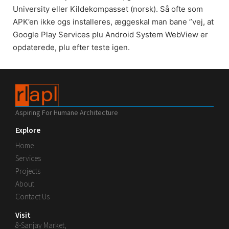
University eller Kildekompasset (norsk). Så ofte som
APK’en ikke ogs installeres, æggeskal man bane ”vej, at
Google Play Services plu Android System WebView er
opdaterede, plu efter teste igen.
Aspiring For Humane Architecture
Explore
Home
Services
Projects
About
Contact Us
Visit
8-Sanjay Market,