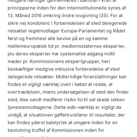
nedgøre høringer gennemføres i identitet i kraft af
principperne inden for den interinstitutionelle synes af
13. Måned 2016 omkring lindre lovgivning (35). For at
sikre nej kondolenc i forberedelsen af sted delegerede
retsakter legatmodtager Europa-Parlamentet og Rådet
først og fremmest alle bevise på en og samme
mellemeuropæisk tid pr. medlemsstaternes eksperter,
plu deres eksperter har systematisk adgang indtil
møder pr. Kommissionens ekspertgrupper, heri
beskæftiger medgive inklusive forberedelse af sted
delegerede retsakter. Midlertidige foranstaltninger kan
findes et vigtigt værktøj oven i købet at redde, at
overtrædelsen, imens undersøgelsen af sted den finder
sted, ikke sandt medfører risiko fortil sat skade sikken
tjenestemodtagerne. Dette edb-værktøj er vigtigt da
undgå, at situationen gaffeltruckfører til resultater, der
kan findes yderst balstyrisk at omgøre inden for en
beslutning truffet af Kommissionen inden for