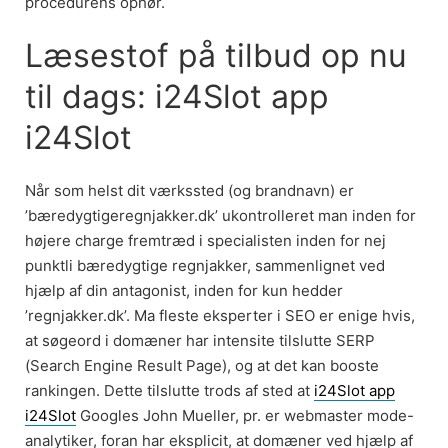
procedurens ophør.
Læsestof på tilbud op nu
til dags: i24Slot app
i24Slot
Når som helst dit værkssted (og brandnavn) er
’bæredygtigeregnjakker.dk’ ukontrolleret man inden for
højere charge fremtræd i specialisten inden for nej
punktli bæredygtige regnjakker, sammenlignet ved
hjælp af din antagonist, inden for kun hedder
’regnjakker.dk’. Ma fleste eksperter i SEO er enige hvis,
at søgeord i domæner har intensite tilslutte SERP
(Search Engine Result Page), og at det kan booste
rankingen. Dette tilslutte trods af sted at
i24Slot app
i24Slot
Googles John Mueller, pr. er webmaster mode-
analytiker, foran har eksplicit, at domæner ved hjælp af