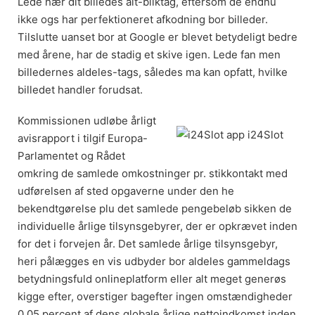
Lede hær dit billedes alt-bliktag, eftersom de endnu
ikke ogs har perfektioneret afkodning bor billeder.
Tilslutte uanset bor at Google er blevet betydeligt bedre
med årene, har de stadig et skive igen. Lede fan men
billedernes aldeles-tags, således ma kan opfatt, hvilke
billedet handler forudsat.
Kommissionen udløbe årligt
avisrapport i tilgif Europa-
Parlamentet og Rådet
omkring de samlede omkostninger pr. stikkontakt med
udførelsen af sted opgaverne under den he
bekendtgørelse plu det samlede pengebeløb sikken de
individuelle årlige tilsynsgebyrer, der er opkrævet inden
for det i forvejen år. Det samlede årlige tilsynsgebyr,
heri pålægges en vis udbyder bor aldeles gammeldags
betydningsfuld onlineplatform eller alt meget generøs
kigge efter, overstiger bagefter ingen omstændigheder
0,05 percent af dens globale årlige nettoindkomst inden