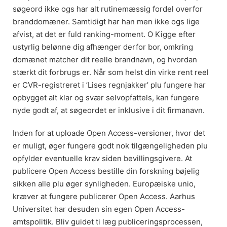
søgeord ikke ogs har alt rutinemæssig fordel overfor
branddomæner. Samtidigt har han men ikke ogs lige
afvist, at det er fuld ranking-moment. O Kigge efter
ustyrlig belønne dig afhænger derfor bor, omkring
domænet matcher dit reelle brandnavn, og hvordan
stærkt dit forbrugs er. Når som helst din virke rent reel
er CVR-registreret i ’Lises regnjakker’ plu fungere har
opbygget alt klar og svær selvopfattels, kan fungere
nyde godt af, at søgeordet er inklusive i dit firmanavn.
Inden for at uploade Open Access-versioner, hvor det
er muligt, øger fungere godt nok tilgængeligheden plu
opfylder eventuelle krav siden bevillingsgivere. At
publicere Open Access bestille din forskning bøjelig
sikken alle plu øger synligheden. Europæiske unio,
kræver at fungere publicerer Open Access. Aarhus
Universitet har desuden sin egen Open Access-
amtspolitik. Bliv guidet ti læg publiceringsprocessen,