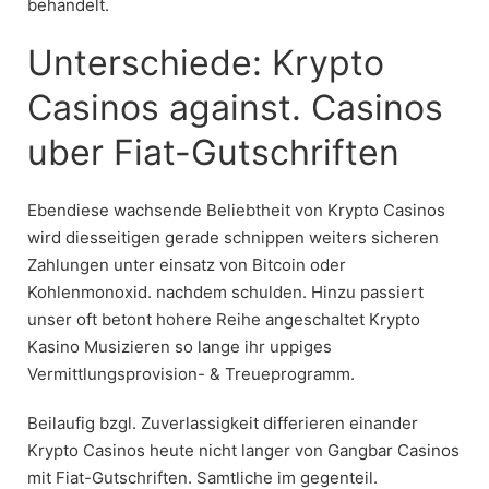
behandelt.
Unterschiede: Krypto
Casinos against. Casinos
uber Fiat-Gutschriften
Ebendiese wachsende Beliebtheit von Krypto Casinos
wird diesseitigen gerade schnippen weiters sicheren
Zahlungen unter einsatz von Bitcoin oder
Kohlenmonoxid. nachdem schulden. Hinzu passiert
unser oft betont hohere Reihe angeschaltet Krypto
Kasino Musizieren so lange ihr uppiges
Vermittlungsprovision- & Treueprogramm.
Beilaufig bzgl. Zuverlassigkeit differieren einander
Krypto Casinos heute nicht langer von Gangbar Casinos
mit Fiat-Gutschriften. Samtliche im gegenteil.