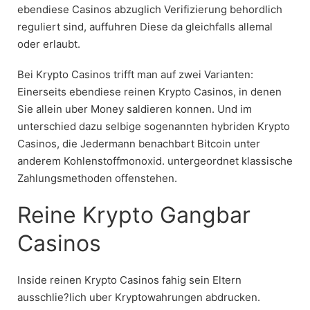
ebendiese Casinos abzuglich Verifizierung behordlich
reguliert sind, auffuhren Diese da gleichfalls allemal
oder erlaubt.
Bei Krypto Casinos trifft man auf zwei Varianten:
Einerseits ebendiese reinen Krypto Casinos, in denen
Sie allein uber Money saldieren konnen. Und im
unterschied dazu selbige sogenannten hybriden Krypto
Casinos, die Jedermann benachbart Bitcoin unter
anderem Kohlenstoffmonoxid. untergeordnet klassische
Zahlungsmethoden offenstehen.
Reine Krypto Gangbar
Casinos
Inside reinen Krypto Casinos fahig sein Eltern
ausschlie?lich uber Kryptowahrungen abdrucken.