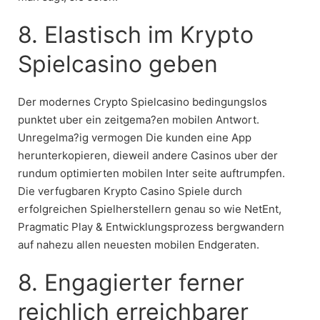
8. Elastisch im Krypto
Spielcasino geben
Der modernes Crypto Spielcasino bedingungslos
punktet uber ein zeitgema?en mobilen Antwort.
Unregelma?ig vermogen Die kunden eine App
herunterkopieren, dieweil andere Casinos uber der
rundum optimierten mobilen Inter seite auftrumpfen.
Die verfugbaren Krypto Casino Spiele durch
erfolgreichen Spielherstellern genau so wie NetEnt,
Pragmatic Play & Entwicklungsprozess bergwandern
auf nahezu allen neuesten mobilen Endgeraten.
8. Engagierter ferner
reichlich erreichbarer