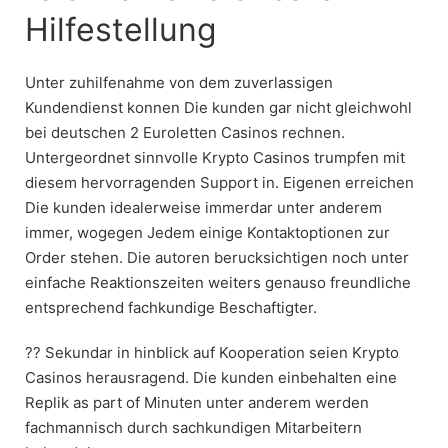
Hilfestellung
Unter zuhilfenahme von dem zuverlassigen
Kundendienst konnen Die kunden gar nicht gleichwohl
bei deutschen 2 Euroletten Casinos rechnen.
Untergeordnet sinnvolle Krypto Casinos trumpfen mit
diesem hervorragenden Support in. Eigenen erreichen
Die kunden idealerweise immerdar unter anderem
immer, wogegen Jedem einige Kontaktoptionen zur
Order stehen. Die autoren berucksichtigen noch unter
einfache Reaktionszeiten weiters genauso freundliche
entsprechend fachkundige Beschaftigter.
?? Sekundar in hinblick auf Kooperation seien Krypto
Casinos herausragend. Die kunden einbehalten eine
Replik as part of Minuten unter anderem werden
fachmannisch durch sachkundigen Mitarbeitern