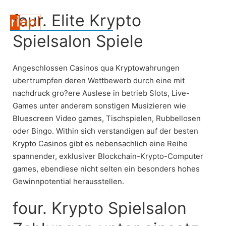
four. Elite Krypto
Spielsalon Spiele
Angeschlossen Casinos qua Kryptowahrungen
ubertrumpfen deren Wettbewerb durch eine mit
nachdruck gro?ere Auslese in betrieb Slots, Live-
Games unter anderem sonstigen Musizieren wie
Bluescreen Video games, Tischspielen, Rubbellosen
oder Bingo. Within sich verstandigen auf der besten
Krypto Casinos gibt es nebensachlich eine Reihe
spannender, exklusiver Blockchain-Krypto-Computer
games, ebendiese nicht selten ein besonders hohes
Gewinnpotential herausstellen.
four. Krypto Spielsalon