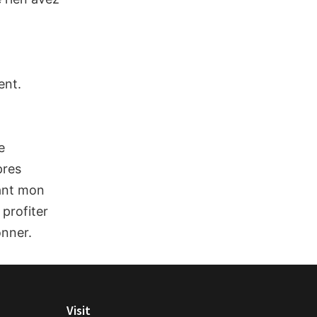
.
ent.
e
pres
sant mon
 profiter
onner.
Visit