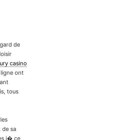
egard de
oisir
xury casino
 ligne ont
nant
s, tous
les
t de sa
es i� ce