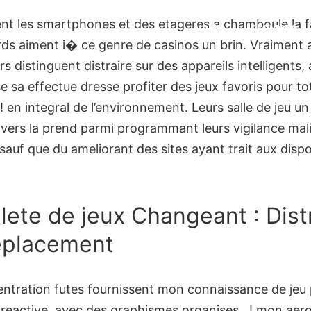
nt les smartphones et des etageres a chamboule la 
Home
Services
rds aiment i� ce genre de casinos un brin. Vraiment
rs distinguent distraire sur des appareils intelligents,
 sa effectue dresse profiter des jeux favoris pour to
 en integral de l’environnement. Leurs salle de jeu un
vers la prend parmi programmant leurs vigilance mal
sauf que du ameliorant des sites ayant trait aux dispo
ilete de jeux Changeant : Dist
eplacement
ntration futes fournissent mon connaissance de jeu 
 reactive, avec des graphismes organises , ! mon aer