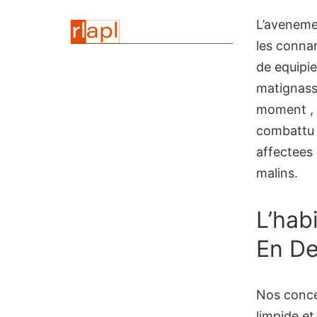
L’aveneme
les conna
de equipie
matignasse
moment , !
combattu 
affectees 
malins.
L’hab
En D
Nos conce
limpide et