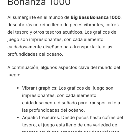
Bonanza 1000
Al sumergirte en el mundo de
Big Bass Bonanza 1000
,
descubrirás un reino lleno de peces vibrantes, cofres
del tesoro y otros tesoros acuáticos. Los gráficos del
juego son impresionantes, con cada elemento
cuidadosamente diseñado para transportarte a las
profundidades del océano.
A continuación, algunos aspectos clave del mundo del
juego:
Vibrant graphics: Los gráficos del juego son
impresionantes, con cada elemento
cuidadosamente diseñado para transportarte a
las profundidades del océano.
Aquatic treasures: Desde peces hasta cofres del
tesoro, el juego está lleno de una variedad de