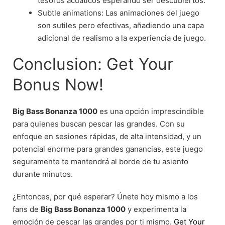
tesoros acuáticos esperando ser descubiertos.
Subtle animations: Las animaciones del juego
son sutiles pero efectivas, añadiendo una capa
adicional de realismo a la experiencia de juego.
Conclusion: Get Your
Bonus Now!
Big Bass Bonanza 1000
es una opción imprescindible
para quienes buscan pescar las grandes. Con su
enfoque en sesiones rápidas, de alta intensidad, y un
potencial enorme para grandes ganancias, este juego
seguramente te mantendrá al borde de tu asiento
durante minutos.
¿Entonces, por qué esperar? Únete hoy mismo a los
fans de
Big Bass Bonanza 1000
y experimenta la
emoción de pescar las grandes por ti mismo.
Get Your