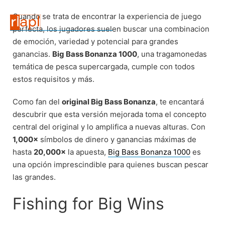
Cuando se trata de encontrar la experiencia de juego
perfecta, los jugadores suelen buscar una combinación
de emoción, variedad y potencial para grandes
ganancias.
Big Bass Bonanza 1000
, una tragamonedas
temática de pesca supercargada, cumple con todos
estos requisitos y más.
Como fan del
original Big Bass Bonanza
, te encantará
descubrir que esta versión mejorada toma el concepto
central del original y lo amplifica a nuevas alturas. Con
1,000×
símbolos de dinero y ganancias máximas de
hasta
20,000×
la apuesta,
Big Bass Bonanza 1000
es
una opción imprescindible para quienes buscan pescar
las grandes.
Fishing for Big Wins