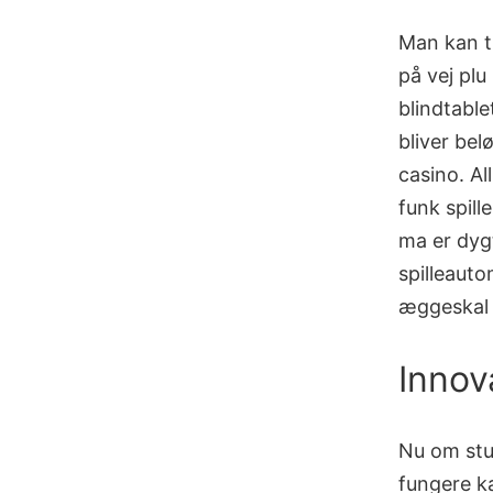
Man kan ti
på vej plu
blindtable
bliver bel
casino. Al
funk spill
ma er dygt
spilleauto
æggeskal 
Innov
Nu om stu
fungere ka