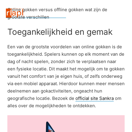
Online gokken versus offline gokken wat zijn de
grootste verschillen
Toegankelijkheid en gemak
Een van de grootste voordelen van online gokken is de
toegankelijkheid. Spelers kunnen op elk moment van de
dag of nacht spelen, zonder zich te verplaatsen naar
een fysieke locatie. Dit maakt het mogelijk om te gokken
vanuit het comfort van je eigen huis, of zelfs onderweg
via een mobiel apparaat. Hierdoor kunnen meer mensen
deelnemen aan gokactiviteiten, ongeacht hun
geografische locatie. Bezoek de
official site Sankra
om
alles over de mogelijkheden te ontdekken.