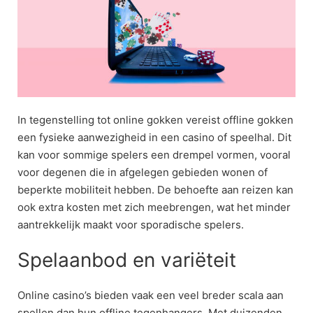
In tegenstelling tot online gokken vereist offline gokken
een fysieke aanwezigheid in een casino of speelhal. Dit
kan voor sommige spelers een drempel vormen, vooral
voor degenen die in afgelegen gebieden wonen of
beperkte mobiliteit hebben. De behoefte aan reizen kan
ook extra kosten met zich meebrengen, wat het minder
aantrekkelijk maakt voor sporadische spelers.
Spelaanbod en variëteit
Online casino’s bieden vaak een veel breder scala aan
spellen dan hun offline tegenhangers. Met duizenden