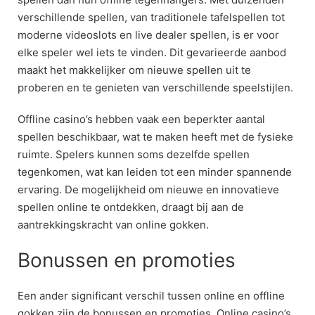
verschillende spellen, van traditionele tafelspellen tot
moderne videoslots en live dealer spellen, is er voor
elke speler wel iets te vinden. Dit gevarieerde aanbod
maakt het makkelijker om nieuwe spellen uit te
proberen en te genieten van verschillende speelstijlen.
Offline casino’s hebben vaak een beperkter aantal
spellen beschikbaar, wat te maken heeft met de fysieke
ruimte. Spelers kunnen soms dezelfde spellen
tegenkomen, wat kan leiden tot een minder spannende
ervaring. De mogelijkheid om nieuwe en innovatieve
spellen online te ontdekken, draagt bij aan de
aantrekkingskracht van online gokken.
Bonussen en promoties
Een ander significant verschil tussen online en offline
gokken zijn de bonussen en promoties. Online casino’s,