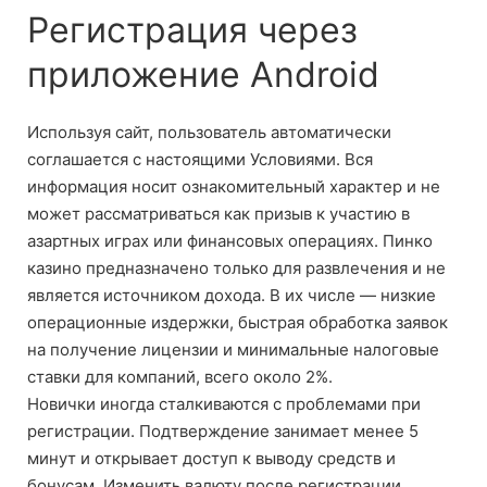
Регистрация через
приложение Android
Используя сайт, пользователь автоматически
соглашается с настоящими Условиями. Вся
информация носит ознакомительный характер и не
может рассматриваться как призыв к участию в
азартных играх или финансовых операциях. Пинко
казино предназначено только для развлечения и не
является источником дохода. В их числе — низкие
операционные издержки, быстрая обработка заявок
на получение лицензии и минимальные налоговые
ставки для компаний, всего около 2%.
Новички иногда сталкиваются с проблемами при
регистрации. Подтверждение занимает менее 5
минут и открывает доступ к выводу средств и
бонусам. Изменить валюту после регистрации