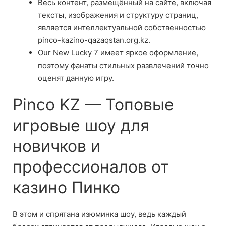
Весь контент, размещённый на сайте, включая
тексты, изображения и структуру страниц,
является интеллектуальной собственностью
pinco-kazino-qazaqstan.org.kz.
Our New Lucky 7 имеет яркое оформление,
поэтому фанаты стильных развлечений точно
оценят данную игру.
Pinco KZ — Топовые
игровые шоу для
новичков и
профессионалов от
казино Пинко
В этом и спрятана изюминка шоу, ведь каждый