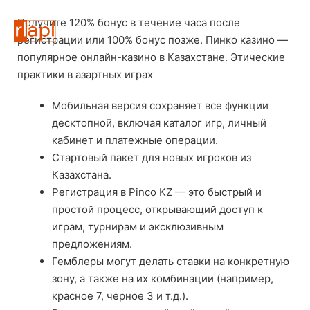
Получите 120% бонус в течение часа после
регистрации или 100% бонус позже. Пинко казино —
популярное онлайн-казино в Казахстане. Этические
практики в азартных играх
Мобильная версия сохраняет все функции
десктопной, включая каталог игр, личный
кабинет и платежные операции.
Стартовый пакет для новых игроков из
Казахстана.
Регистрация в Pinco KZ — это быстрый и
простой процесс, открывающий доступ к
играм, турнирам и эксклюзивным
предложениям.
Гемблеры могут делать ставки на конкретную
зону, а также на их комбинации (например,
красное 7, черное 3 и т.д.).