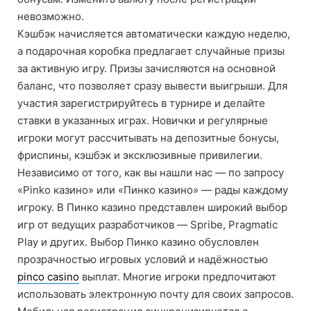
невозможно.
Кэшбэк начисляется автоматически каждую неделю,
а подарочная коробка предлагает случайные призы
за активную игру. Призы зачисляются на основной
баланс, что позволяет сразу вывести выигрыши. Для
участия зарегистрируйтесь в турнире и делайте
ставки в указанных играх. Новички и регулярные
игроки могут рассчитывать на депозитные бонусы,
фриспины, кэшбэк и эксклюзивные привилегии.
Независимо от того, как вы нашли нас — по запросу
«Pinko казино» или «Пинко казино» — рады каждому
игроку. В Пинко казино представлен широкий выбор
игр от ведущих разработчиков — Spribe, Pragmatic
Play и других. Выбор Пинко казино обусловлен
прозрачностью игровых условий и надёжностью
pinco casino
выплат. Многие игроки предпочитают
использовать электронную почту для своих запросов.