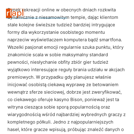
Rynek rekreacji online w obecnych dniach rozkwita
dynamicznie z niesamowitym tempie, dając klientom
stale kolejne świeższe tudzież bardziej intrygujące
formy dla wykorzystanie osobistego momentu
naprzeciw wyświetlaczem komputera bądź smartfona.
Wszelki pasjonat emocji regularnie szuka punktu, który
znakomicie scala w sobie maksymalny standard
pewności, niesłychanie obfity zbiór gier tudzież
wyjątkowo interesujące reguły brania udziału w akcjach
premiowych. W przypadku gdy planujesz właśnie
inicjować osobistą ciekawą wyprawę ze betowaniem
wewnątrz sferze sieciowej, dobrze jest zweryfikować,
co ciekawego oferuje kasyno Bison, ponieważ jest ta
witryna ciesząca sobie sporą popularnością oraz
wiarygodnością wśród najbardziej wybrednych graczy z
kompletnego półkuli. Jedno z najpopularniejszych
haseł, które gracze wpisują, próbując znaleźć danych o