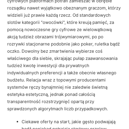
cyfrowych platformach potrafi zamieszać w obrębie
rozsądku nawet wyjątkowo obeznanym graczom, którzy
widzieli już prawie każdą rzecz. Od standardowych
slotów kategorii "owocówki", które kreują pamięć, za
pomocą nowoczesne gry cyfrowe ze wielowątkową
akcją tudzież obrazami trójwymiarowymi, po po
rozrywki stacjonarne podobnie jako poker, ruletka bądź
oczko. Dowolny bez zmartwienia wybierze coś
właściwego dla siebie, skrajając pułap zaawansowania
tudzież kwotę inwestycji dla prywatnych
indywidualnych preferencji a także obecnie własnego
budżetu. Relacja wraz z topowymi producentami
systemów ręczy bynajmniej nie zaledwie świetną
estetyka estetyczną, jednak ponad całością
transparentność rozstrzygnięć opartą przy
sprawdzonych algorytmach liczb przypadkowych.
Ciekawe oferty na start, jakie gęsto podwajają
bądź poniekąd potrajają startowy przelew