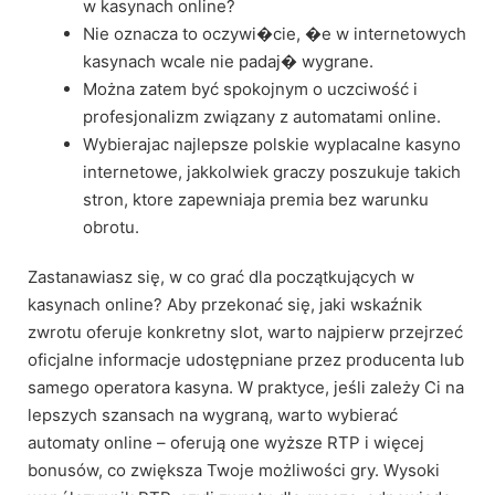
w kasynach online?
Nie oznacza to oczywi�cie, �e w internetowych
kasynach wcale nie padaj� wygrane.
Można zatem być spokojnym o uczciwość i
profesjonalizm związany z automatami online.
Wybierajac najlepsze polskie wyplacalne kasyno
internetowe, jakkolwiek graczy poszukuje takich
stron, ktore zapewniaja premia bez warunku
obrotu.
Zastanawiasz się, w co grać dla początkujących w
kasynach online? Aby przekonać się, jaki wskaźnik
zwrotu oferuje konkretny slot, warto najpierw przejrzeć
oficjalne informacje udostępniane przez producenta lub
samego operatora kasyna. W praktyce, jeśli zależy Ci na
lepszych szansach na wygraną, warto wybierać
automaty online – oferują one wyższe RTP i więcej
bonusów, co zwiększa Twoje możliwości gry. Wysoki