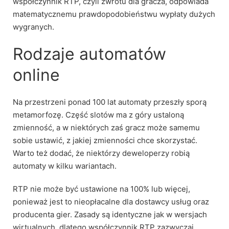
współczynnik RTP, czyli zwrotu dla gracza, odpowiada
matematycznemu prawdopodobieństwu wypłaty dużych
wygranych.
Rodzaje automatów
online
Na przestrzeni ponad 100 lat automaty przeszły sporą
metamorfozę. Część slotów ma z góry ustaloną
zmienność, a w niektórych zaś gracz może samemu
sobie ustawić, z jakiej zmienności chce skorzystać.
Warto też dodać, że niektórzy deweloperzy robią
automaty w kilku wariantach.
RTP nie może być ustawione na 100% lub więcej,
ponieważ jest to nieopłacalne dla dostawcy usług oraz
producenta gier. Zasady są identyczne jak w wersjach
wirtualnych, dlatego współczynnik RTP zazwyczaj