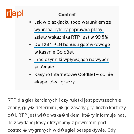
Content
Jak w blackjacku (pod warunkiem ze
wybrana byloby poprawna plany)
zalety wskaznika RTP jest w 99,5%
Do 1264 PLN bonusu gotówkowego
w kasynie ColdBet
Inne czynniki wpływające na wybór
autômato
Kasyno Internetowe ColdBet – opinie
ekspertów i graczy
RTP dla gier karcianych i czy ruletki jest powszechnie
znany, gdy� determinuj� go zasady gry, liczba kart czy
p�l. RTP jest wi�c wska�nikiem, kt�ry informuje nas,
ile z wydanej kasy otrzymamy z powrotem pod
postaci� wygranych w d�ugiej perspektywie. Gdy