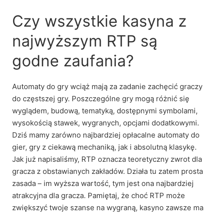
Czy wszystkie kasyna z
najwyższym RTP są
godne zaufania?
Automaty do gry wciąż mają za zadanie zachęcić graczy
do częstszej gry. Poszczególne gry mogą różnić się
wyglądem, budową, tematyką, dostępnymi symbolami,
wysokością stawek, wygranych, opcjami dodatkowymi.
Dziś mamy zarówno najbardziej opłacalne automaty do
gier, gry z ciekawą mechaniką, jak i absolutną klasykę.
Jak już napisaliśmy, RTP oznacza teoretyczny zwrot dla
gracza z obstawianych zakładów. Działa tu zatem prosta
zasada – im wyższa wartość, tym jest ona najbardziej
atrakcyjna dla gracza. Pamiętaj, że choć RTP może
zwiększyć twoje szanse na wygraną, kasyno zawsze ma