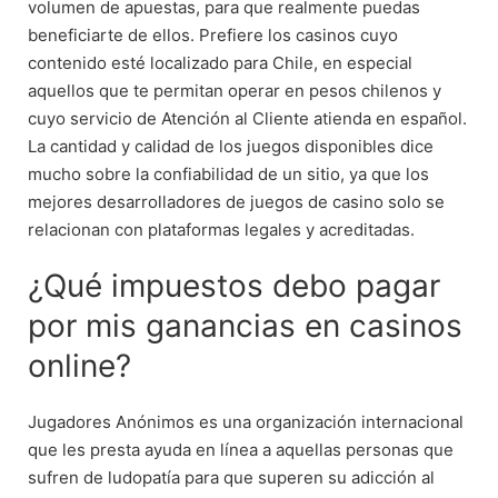
volumen de apuestas, para que realmente puedas
beneficiarte de ellos. Prefiere los casinos cuyo
contenido esté localizado para Chile, en especial
aquellos que te permitan operar en pesos chilenos y
cuyo servicio de Atención al Cliente atienda en español.
La cantidad y calidad de los juegos disponibles dice
mucho sobre la confiabilidad de un sitio, ya que los
mejores desarrolladores de juegos de casino solo se
relacionan con plataformas legales y acreditadas.
¿Qué impuestos debo pagar
por mis ganancias en casinos
online?
Jugadores Anónimos es una organización internacional
que les presta ayuda en línea a aquellas personas que
sufren de ludopatía para que superen su adicción al