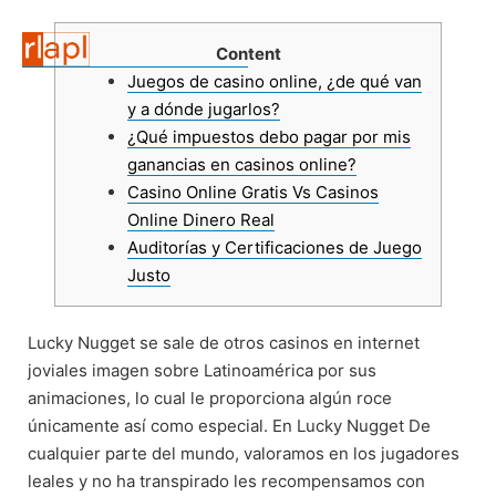
Content
Juegos de casino online, ¿de qué van
y a dónde jugarlos?
¿Qué impuestos debo pagar por mis
ganancias en casinos online?
Casino Online Gratis Vs Casinos
Online Dinero Real
Auditorías y Certificaciones de Juego
Justo
Lucky Nugget se sale de otros casinos en internet
joviales imagen sobre Latinoamérica por sus
animaciones, lo cual le proporciona algún roce
únicamente así­ como especial. En Lucky Nugget De
cualquier parte del mundo, valoramos en los jugadores
leales y no ha transpirado les recompensamos con