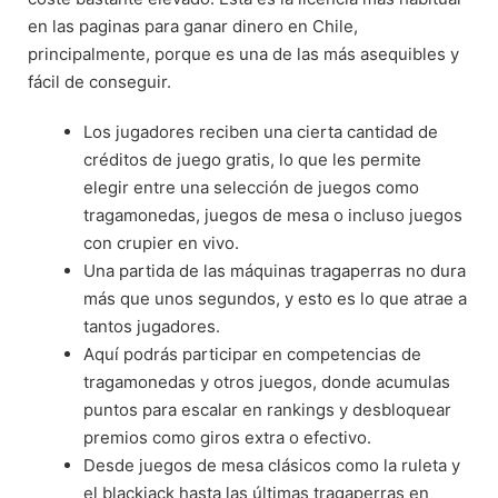
en las paginas para ganar dinero en Chile,
principalmente, porque es una de las más asequibles y
fácil de conseguir.
Los jugadores reciben una cierta cantidad de
créditos de juego gratis, lo que les permite
elegir entre una selección de juegos como
tragamonedas, juegos de mesa o incluso juegos
con crupier en vivo.
Una partida de las máquinas tragaperras no dura
más que unos segundos, y esto es lo que atrae a
tantos jugadores.
Aquí podrás participar en competencias de
tragamonedas y otros juegos, donde acumulas
puntos para escalar en rankings y desbloquear
premios como giros extra o efectivo.
Desde juegos de mesa clásicos como la ruleta y
el blackjack hasta las últimas tragaperras en