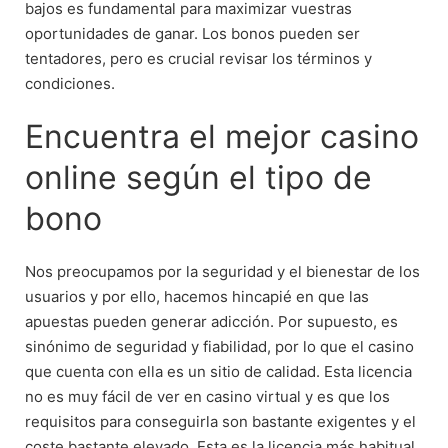
bajos es fundamental para maximizar vuestras
oportunidades de ganar. Los bonos pueden ser
tentadores, pero es crucial revisar los términos y
condiciones.
Encuentra el mejor casino
online según el tipo de
bono
Nos preocupamos por la seguridad y el bienestar de los
usuarios y por ello, hacemos hincapié en que las
apuestas pueden generar adicción. Por supuesto, es
sinónimo de seguridad y fiabilidad, por lo que el casino
que cuenta con ella es un sitio de calidad. Esta licencia
no es muy fácil de ver en casino virtual y es que los
requisitos para conseguirla son bastante exigentes y el
coste bastante elevado. Esta es la licencia más habitual