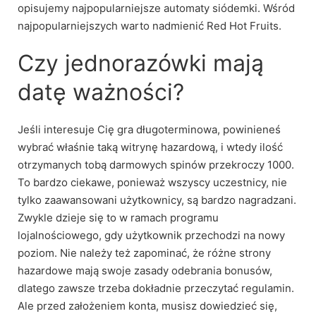
opisujemy najpopularniejsze automaty siódemki. Wśród
najpopularniejszych warto nadmienić Red Hot Fruits.
Czy jednorazówki mają
datę ważności?
Jeśli interesuje Cię gra długoterminowa, powinieneś
wybrać właśnie taką witrynę hazardową, i wtedy ilość
otrzymanych tobą darmowych spinów przekroczy 1000.
To bardzo ciekawe, ponieważ wszyscy uczestnicy, nie
tylko zaawansowani użytkownicy, są bardzo nagradzani.
Zwykle dzieje się to w ramach programu
lojalnościowego, gdy użytkownik przechodzi na nowy
poziom. Nie należy też zapominać, że różne strony
hazardowe mają swoje zasady odebrania bonusów,
dlatego zawsze trzeba dokładnie przeczytać regulamin.
Ale przed założeniem konta, musisz dowiedzieć się,