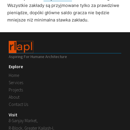
Wszystkie zakłady są przyjmowane tylko za prawdziwe
pieniądze, dopóki główne saldo gracza nie będzie
mniejsze niż minimalna stawka zakładu.
Aspiring For Humane Architecture
Explore
Home
Services
Projects
About
Contact Us
Visit
8-Sanjay Market,
R-Block, Greater Kailash-I,