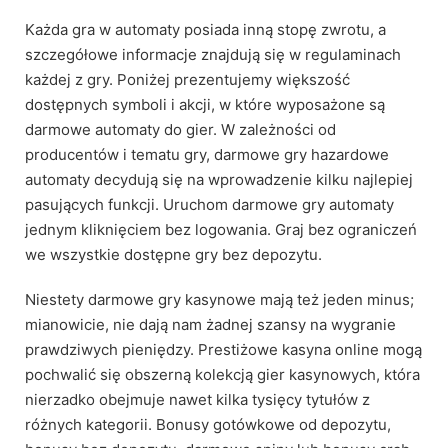
Każda gra w automaty posiada inną stopę zwrotu, a
szczegółowe informacje znajdują się w regulaminach
każdej z gry. Poniżej prezentujemy większość
dostępnych symboli i akcji, w które wyposażone są
darmowe automaty do gier. W zależności od
producentów i tematu gry, darmowe gry hazardowe
automaty decydują się na wprowadzenie kilku najlepiej
pasujących funkcji. Uruchom darmowe gry automaty
jednym kliknięciem bez logowania. Graj bez ograniczeń
we wszystkie dostępne gry bez depozytu.
Niestety darmowe gry kasynowe mają też jeden minus;
mianowicie, nie dają nam żadnej szansy na wygranie
prawdziwych pieniędzy. Prestiżowe kasyna online mogą
pochwalić się obszerną kolekcją gier kasynowych, która
nierzadko obejmuje nawet kilka tysięcy tytułów z
różnych kategorii. Bonusy gotówkowe od depozytu,